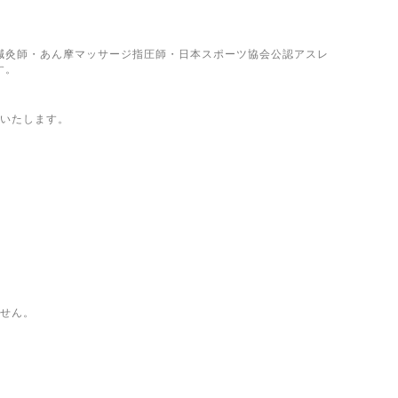
鍼灸師・あん摩マッサージ指圧師・日本スポーツ協会公認アスレ
す。
けいたします。
ません。