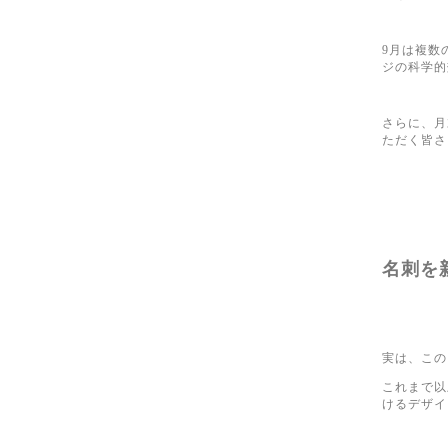
9月は複数
ジの科学的
さらに、月
ただく皆さ
名刺を
実は、この
これまで以
けるデザイ