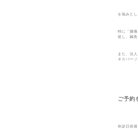
を強みとし
特に「腰痛
促し、鍼灸
また、法人
ネスパーソ
ご予約
休診日前後