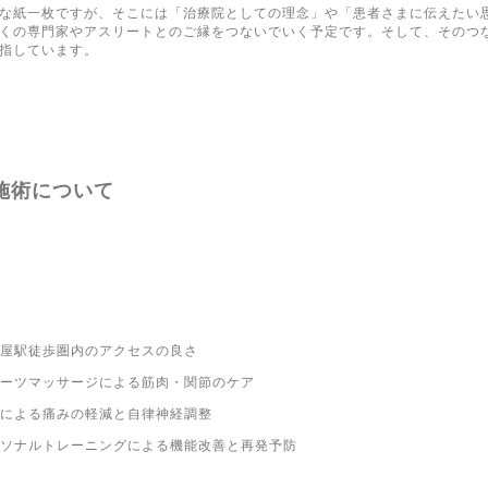
な紙一枚ですが、そこには「治療院としての理念」や「患者さまに伝えたい
くの専門家やアスリートとのご縁をつないでいく予定です。そして、そのつ
指しています。
施術について
屋駅徒歩圏内のアクセスの良さ
ーツマッサージによる筋肉・関節のケア
による痛みの軽減と自律神経調整
ソナルトレーニングによる機能改善と再発予防