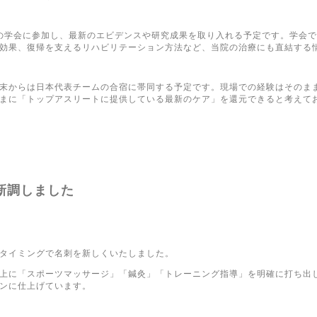
の学会に参加し、最新のエビデンスや研究成果を取り入れる予定です。学会
効果、復帰を支えるリハビリテーション方法など、当院の治療にも直結する
末からは日本代表チームの合宿に帯同する予定です。現場での経験はそのま
まに「トップアスリートに提供している最新のケア」を還元できると考えて
新調しました
タイミングで名刺を新しくいたしました。
上に「スポーツマッサージ」「鍼灸」「トレーニング指導」を明確に打ち出
ンに仕上げています。