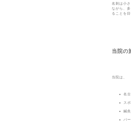
名刺は小さ
ながら、多
ることを目
当院の
当院は、
名古
スポ
鍼灸
パー