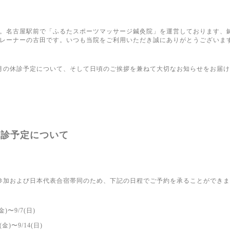
。名古屋駅前で「ふるたスポーツマッサージ鍼灸院」を運営しております、
レーナーの古田です。いつも当院をご利用いただき誠にありがとうございま
月の休診予定について、そして日頃のご挨拶を兼ねて大切なお知らせをお届
休診予定について
参加および日本代表合宿帯同のため、下記の日程でご予約を承ることができ
(金)〜9/7(日)
2(金)〜9/14(日)