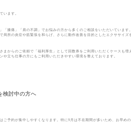
ています。
」「膝痛」「肩の不調」でお悩みの方から多くのご相談をいただいています
で局所の炎症や筋緊張を和らげ、さらに動作改善を目的としたエクササイズ
さまからのご依頼で「福利厚生」として回数券をご利用いただくケースも増
ンや立ち仕事の方にもご利用いただきやすい環境を整えております。
を検討中の方へ
はご予約が集中しやすくなります。特に9月は不在期間が多いため、お早め