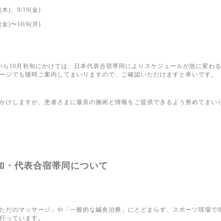
8(木)、9/19(金)
6(金)〜10/6(月)
から10月初旬にかけては、日本代表合宿帯同によりスケジュールが急に変わる
ージでも随時ご案内してまいりますので、ご確認いただけますと幸いです。
かけしますが、患者さまに最良の施術と情報をご提供できるよう努めてまい
加・代表合宿帯同について
ただのマッサージ」や「一般的な鍼灸治療」にとどまらず、スポーツ現場で
行っています。