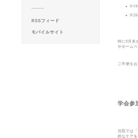
9/1
9/2
RSSフィード
モバイルサイト
特に9月末
やホームペ
ご不便をお
学会参
当院では「
的なケアを