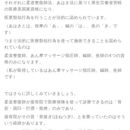
それぞれに柔道整復師法、あはき法に基づく厚生労働省管轄
の医療系国家資格になり、
医業類似行為を行うことが法的に認められています。
（あはきとは、按摩の「あ」、鍼の「は」、灸の「き」で
す）
つまり法的に医療類似行為を使って施術できることを認めら
れているのは
柔道整復師、あん摩マッサージ指圧師、鍼師、灸師の4つの資
格のみになります。
（私が取得しているはあん摩マッサージ指圧師、鍼師、灸師
です）
ではさらに詳しくみていきましょう。
柔道整復師が接骨院で医療保険を使って診療できるのは「骨
折・脱臼・打撲・捻挫」のみであり、
接骨院がその昔「骨接ぎ(ほねつぎ)」と名乗っていたのはそう
いう経緯があります。