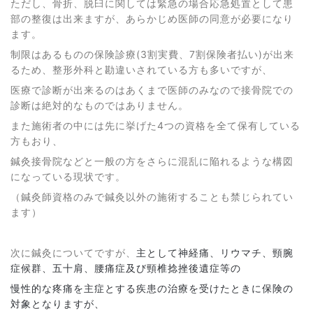
ただし、骨折、脱臼に関しては緊急の場合応急処置として患
部の整復は出来ますが、あらかじめ医師の同意が必要になり
ます。
制限はあるものの保険診療(3割実費、7割保険者払い)が出来
るため、整形外科と勘違いされている方も多いですが、
医療で診断が出来るのはあくまで医師のみなので接骨院での
診断は絶対的なものではありません。
また施術者の中には先に挙げた4つの資格を全て保有している
方もおり、
鍼灸接骨院などと一般の方をさらに混乱に陥れるような構図
になっている現状です。
（鍼灸師資格のみで鍼灸以外の施術することも禁じられてい
ます）
次に鍼灸についてですが、
主として神経痛、リウマチ、頸腕
症候群、五十肩、腰痛症及び頸椎捻挫後遺症等の
慢性的な疼痛を主症とする疾患の治療を受けたときに保険の
対象となりますが、