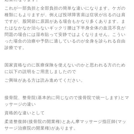
これが一部負担と全部負担の簡単な違いになります。ケガの
種類にもよりますが、例えば投球障害肩は症状が出るのは肩
ですが、股関節に原因がある場合もかなり多くあります。ま
たはなかなか治らないギックリ腰は下半身全体の血流不良が
問題の場合には湿布貼って安静ではよくなりません。こうい
った場合の治療や予防に適しているのが全身を診られる自由
診療です。
国家資格なのに医療保険を使えないのかと思われる方のため
に以下の説明をご用意しましたので
ご興味がある方は読み進めてください。
接骨院、整骨院(基本的に同じなので接骨院で統一します)とマ
ッサージの違い
資格的な違いとして
柔道整復師(接骨院の開業権)とあん摩マッサージ指圧師(マッ
サージ治療院の開業権)があります。