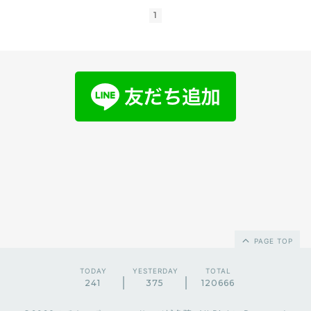
1
PAGE TOP
TODAY
YESTERDAY
TOTAL
241
375
120666