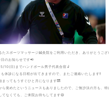
るたスポーツマッサージ鍼灸院をご利用いただき、ありがとうござい
診日のお知らせです📢
)〜5/10(日)までハンドボール男子代表合宿🤾
りも休診になる日程が出てきますので、またご連絡いたします❗️
始まってもうすぐひと月になります🔜
から覚めたというニュースもありましたので、ご無沙汰の方も、特
してなくても、ご来院お待ちしてます😄